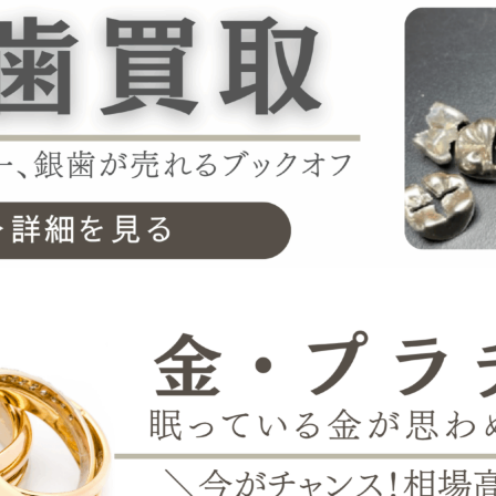
取。付属品なし・使用感ありでも神戸三宮で高価買取中。
かり査定。少量・単品でも神戸三宮で高価買取中