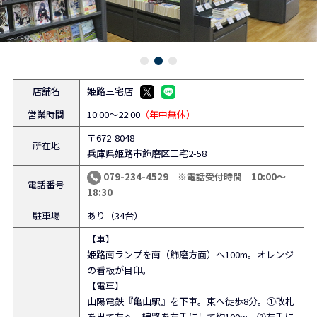
店舗名
姫路三宅店
営業時間
10:00～22:00
（年中無休）
〒672-8048
所在地
兵庫県姫路市飾磨区三宅2-58
079-234-4529 ※電話受付時間 10:00～
電話番号
18:30
駐車場
あり（34台）
【車】
姫路南ランプを南（飾磨方面）へ100m。オレンジ
の看板が目印。
【電車】
山陽電鉄『亀山駅』を下車。東へ徒歩8分。①改札
を出て左へ。線路を左手にして約100m。②左手に