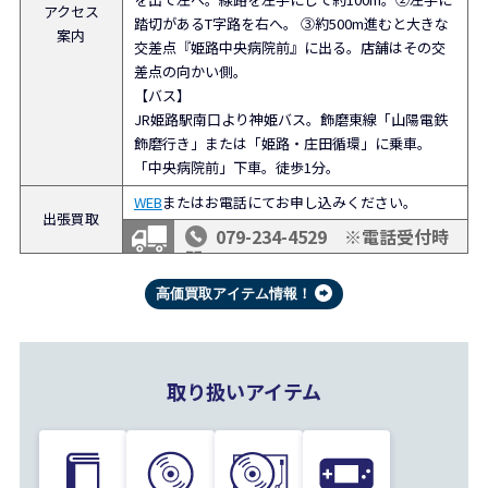
アクセス
踏切があるT字路を右へ。 ③約500m進むと大きな
案内
交差点『姫路中央病院前』に出る。店舗はその交
差点の向かい側。
【バス】
JR姫路駅南口より神姫バス。飾磨東線「山陽電鉄
飾磨行き」または「姫路・庄田循環」に乗車。
「中央病院前」下車。徒歩1分。
WEB
またはお電話にてお申し込みください。
出張買取
079-234-4529 ※電話受付時
間 10:00～18:30
高価買取アイテム情報！
取り扱いアイテム