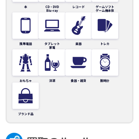
本
CD・DVD
レコード
ゲームソフト
Blu-ray
ゲーム機本体
携帯電話
タブレット
楽器
トレカ
家電
おもちゃ
洋酒
食器・雑貨
腕時計
ブランド品