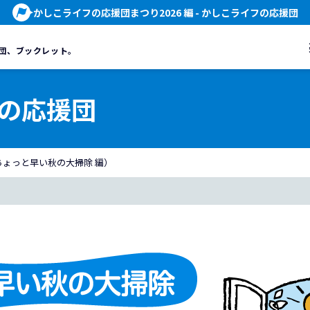
かしこライフの応援団まつり2026 編
- かしこライフの応援団
団、
ブックレット。
の応援団
ょっと早い秋の大掃除 編）