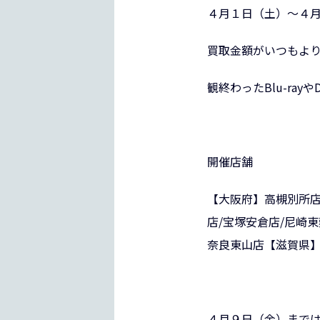
４月１日（土）～４月１
買取金額がいつもよ
観終わったBlu-ra
開催店舗
【大阪府】
高槻別所
店
/
宝塚安倉店
/
尼崎東
奈良東山店
【滋賀県
４月９日（金）まで