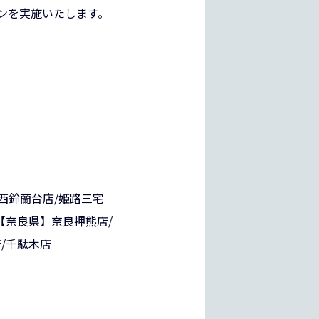
ーンを実施いたします。
西鈴蘭台店
/
姫路三宅
【奈良県】
奈良押熊店
/
店
/
千駄木店