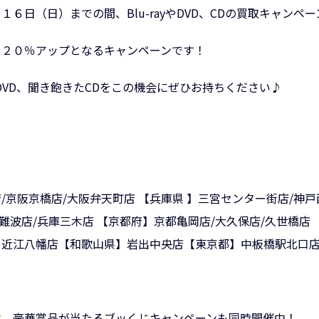
６日（日）までの間、Blu-rayやDVD、CDの買取キャンペ
り２０％アップとなるキャンペーンです！
yやDVD、聞き飽きたCDをこの機会にぜひお持ちください♪
店
/
京阪京橋店
/
大阪弁天町店
【兵庫県 】
三宮センター街店
/
神戸
難波店
/
兵庫三木店
【京都府】
京都亀岡店
/
大久保店
/
久世橋店
】
近江八幡店
【和歌山県】
岩出中央店
【東京都】
中板橋駅北口
は、豪華賞品が当たるブッくじキャンペーンも同時開催中！