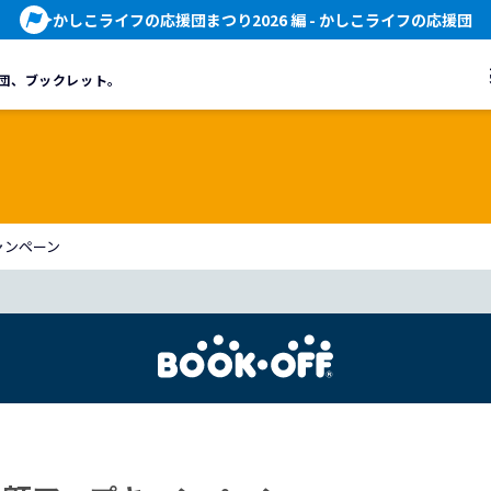
かしこライフの応援団まつり2026 編
- かしこライフの応援団
団、
ブックレット。
ャンペーン