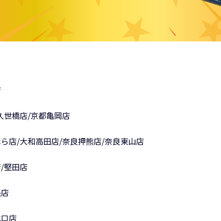
店
久世橋店/京都亀岡店
ら店/大和高田店/奈良押熊店/奈良東山店
/堅田店
央店
北口店