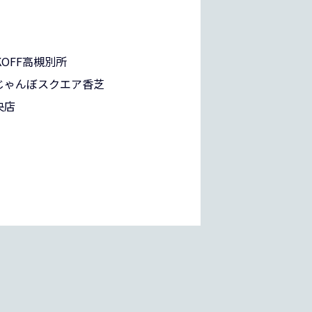
KOFF高槻別所
FFじゃんぼスクエア香芝
央店