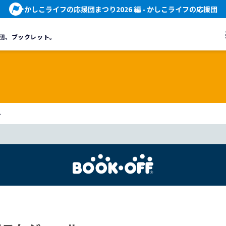
かしこライフの応援団まつり2026 編
- かしこライフの応援団
団、
ブックレット。
ル