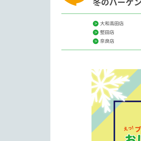
冬のバーゲ
大和高田店
堅田店
奈良店