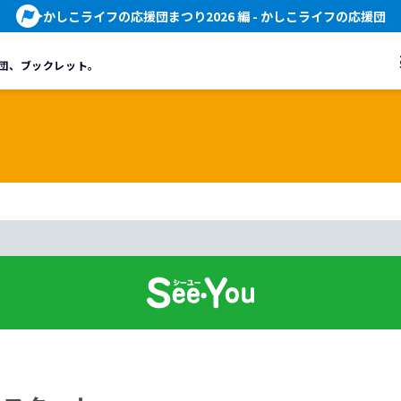
かしこライフの応援団まつり2026 編
- かしこライフの応援団
団、
ブックレット。