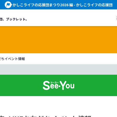
かしこライフの応援団まつり2026 編
- かしこライフの応援団
団、
ブックレット。
お友だちイベント情報