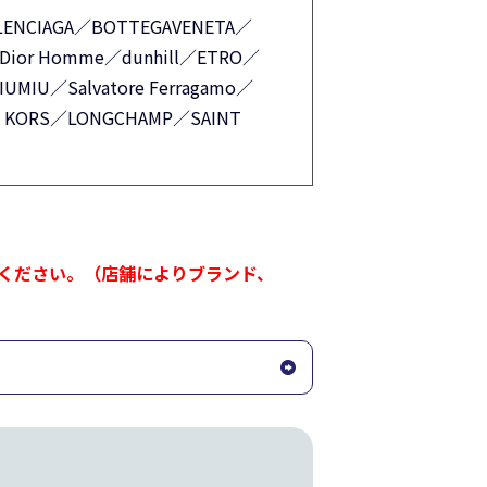
ENCIAGA／BOTTEGAVENETA／
r／Dior Homme／dunhill／ETRO／
MIU／Salvatore Ferragamo／
L KORS／LONGCHAMP／SAINT
ください。（店舗によりブランド、