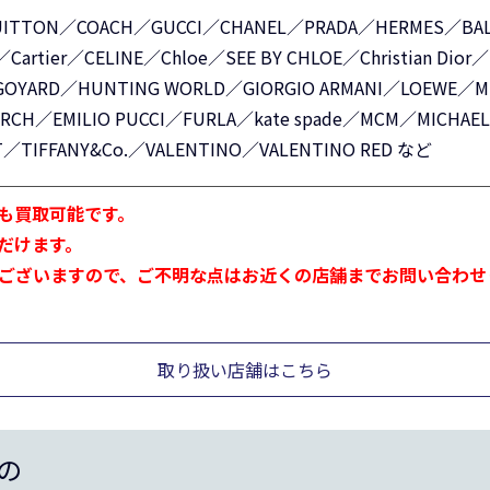
VUITTON／COACH／GUCCI／CHANEL／PRADA／HERMES／BAL
／Cartier／CELINE／Chloe／SEE BY CHLOE／Christian Dio
GOYARD／HUNTING WORLD／GIORGIO ARMANI／LOEWE／MIU
URCH／EMILIO PUCCI／FURLA／kate spade／MCM／MICHAE
T／TIFFANY&Co.／VALENTINO／VALENTINO RED など
も買取可能です。
だけます。
ございますので、ご不明な点はお近くの店舗までお問い合わせ
取り扱い店舗はこちら
の