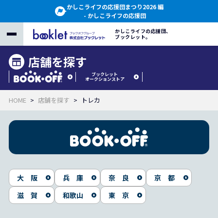
かしこライフの応援団まつり2026 編
- かしこライフの応援団
かしこライフの応援団、
ブックレット。
店舗を探す
ブックレット
オークションストア
HOME
店舗を探す
トレカ
大 阪
兵 庫
奈 良
京 都
滋 賀
和歌山
東 京