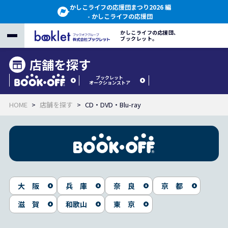
かしこライフの応援団まつり2026 編
- かしこライフの応援団
かしこライフの応援団、
ブックレット。
店舗を探す
ブックレット
オークションストア
HOME
店舗を探す
CD・DVD・Blu-ray
大 阪
兵 庫
奈 良
京 都
滋 賀
和歌山
東 京