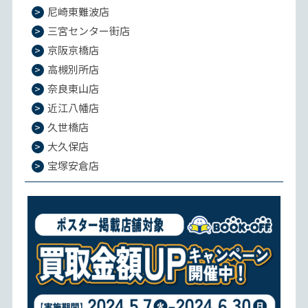
尼崎東難波店
三宮センター街店
京阪京橋店
高槻別所店
奈良東山店
近江八幡店
久世橋店
大久保店
宝塚安倉店