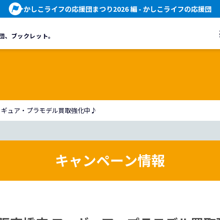
かしこライフの応援団まつり2026 編
- かしこライフの応援団
団、
ブックレット。
フィギュア・プラモデル買取強化中♪