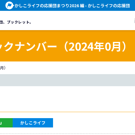
かしこライフの応援団まつり2026 編
- かしこライフの応援団
団、
ブックレット。
ックナンバー（2024年0月）
0月）