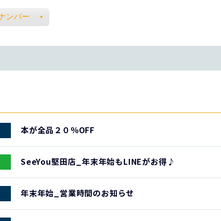
本が全品２０％OFF
SeeYou堅田店_年末年始もLINEがお得♪
年末年始_営業時間のお知らせ